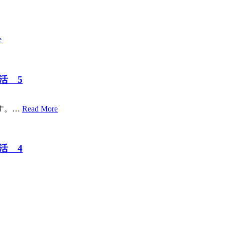
e
活 5
す。…
Read More
活 4