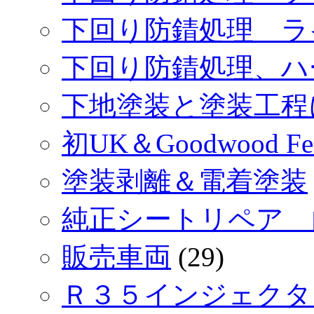
下回り防錆処理 ラ
下回り防錆処理、ハ
下地塗装と塗装工程
初UK＆Goodwood Festi
塗装剥離＆電着塗装
純正シートリペア 
販売車両
(29)
Ｒ３５インジェクタ