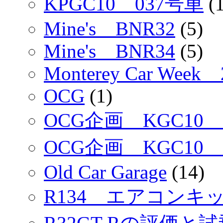
KPGC10 037号車
(1
Mine's BNR32
(5)
Mine's BNR34
(5)
Monterey Car Week 
OCG
(1)
OCG企画 KGC10
OCG企画 KGC10
Old Car Garage
(14)
R134 エアコンキッ