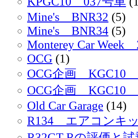
KPGC10 037号車
(1
Mine's BNR32
(5)
Mine's BNR34
(5)
Monterey Car Week 
OCG
(1)
OCG企画 KGC10
OCG企画 KGC10
Old Car Garage
(14)
R134 エアコンキッ
R32GT-Rの評価と