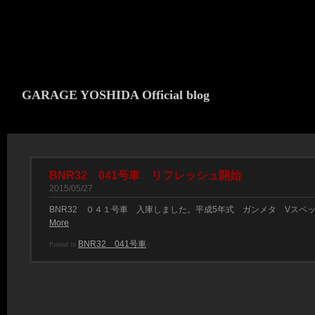
GARAGE YOSHIDA Official blog
BNR32 041号車 リフレッシュ開始
2015/05/27
BNR32 ０４１号車 入庫しました。平成5年式 ガンメタ Vスペ
More
BNR32 041号車
Posted in
|