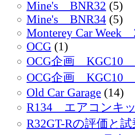
Mine's BNR32
(5)
Mine's BNR34
(5)
Monterey Car Week 
OCG
(1)
OCG企画 KGC10
OCG企画 KGC10
Old Car Garage
(14)
R134 エアコンキッ
R32GT-Rの評価と