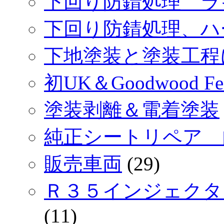
下回り防錆処理 ラ
下回り防錆処理、ハ
下地塗装と塗装工程
初UK＆Goodwood Festi
塗装剥離＆電着塗装
純正シートリペア 
販売車両
(29)
Ｒ３５インジェクタ
(11)