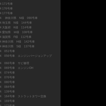
4 171号車
(5)
4 176号車
(17)
4 177号車
(6)
34 神奈川県 N様 090号車
(20)
34 埼玉県 N様 144号車
(14)
34 大阪府 K様 114号車
(7)
34 愛知県 Ｍ様 108号車
(18)
34 滋賀県 F様 112号車
(6)
34 神奈川県 H様 142号車
(5)
34 神奈川県 S様 137号車
(20)
34 051号車
(20)
34 056号車 エンジンバージョンアップ
34 066号車 サビ修理
(23)
34 069号車 エンジンOH
(15)
34 074号車
(13)
34 076号車
(15)
34 080号車
(11)
34 084号車
(7)
34 139号車
(8)
34 164号車 ストラットタワー交換
(1)
34 169号車
(7)
34 172号車
(2)