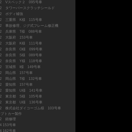
32 Vスペック２ 095号車
(1)
32 タワーバースクラッチシールド
(1)
32 ボディ補強
(3)
32 三重県 K様 115号車
(13)
32 事故修理、ジグ式フレーム修正機
(1)
32 兵庫県 T様 088号車
(9)
32 大阪府 153号車
(2)
32 大阪府 K様 111号車
(2)
32 奈良県 O様 099号車
(3)
32 奈良県 S様 089号車
(8)
32 奈良県 Y様 118号車
(3)
32 宮城県 I様 149号車
(6)
32 岡山県 157号車
(1)
32 岡山県 T様 132号車
(2)
32 愛知県 157号車
(2)
32 愛知県 U様 141号車
(9)
32 東京都 S様 105号車
(11)
32 東京都 U様 136号車
(7)
32 株式会社ダイコーゴム様 103号車
セプトカー製作
(20)
32 錆修理
(2)
4 153号車
(6)
4 162号車
(9)