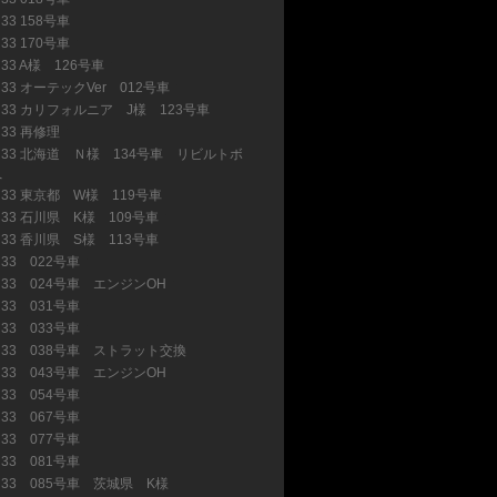
33 158号車
(6)
33 170号車
(3)
R33 A様 126号車
(3)
R33 オーテックVer 012号車
(21)
R33 カリフォルニア J様 123号車
(14)
R33 再修理
(9)
R33 北海道 Ｎ様 134号車 リビルトボ
へ
(15)
R33 東京都 W様 119号車
(13)
R33 石川県 K様 109号車
(7)
R33 香川県 S様 113号車
(4)
R33 022号車
(3)
R33 024号車 エンジンOH
(2)
R33 031号車
(8)
R33 033号車
(5)
R33 038号車 ストラット交換
(12)
R33 043号車 エンジンOH
(16)
R33 054号車
(22)
R33 067号車
(15)
R33 077号車
(11)
R33 081号車
(1)
R33 085号車 茨城県 K様
(12)