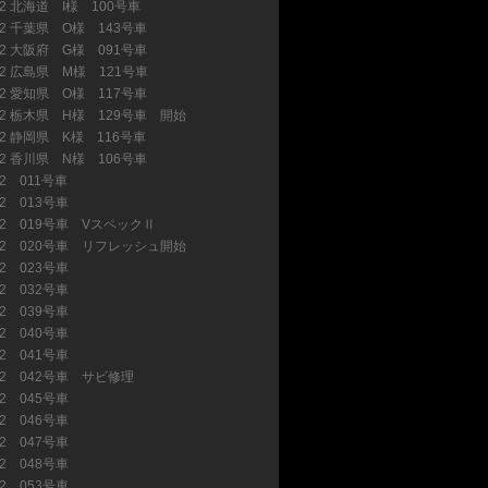
32 北海道 I様 100号車
(22)
32 千葉県 O様 143号車
(17)
32 大阪府 G様 091号車
(2)
32 広島県 M様 121号車
(1)
32 愛知県 O様 117号車
(7)
32 栃木県 H様 129号車 開始
(24)
32 静岡県 K様 116号車
(7)
32 香川県 N様 106号車
(4)
32 011号車
(6)
32 013号車
(4)
32 019号車 VスペックⅡ
(2)
32 020号車 リフレッシュ開始
(11)
32 023号車
(1)
32 032号車
(2)
32 039号車
(5)
32 040号車
(5)
32 041号車
(1)
32 042号車 サビ修理
(8)
32 045号車
(2)
32 046号車
(13)
32 047号車
(12)
32 048号車
(3)
32 053号車
(2)