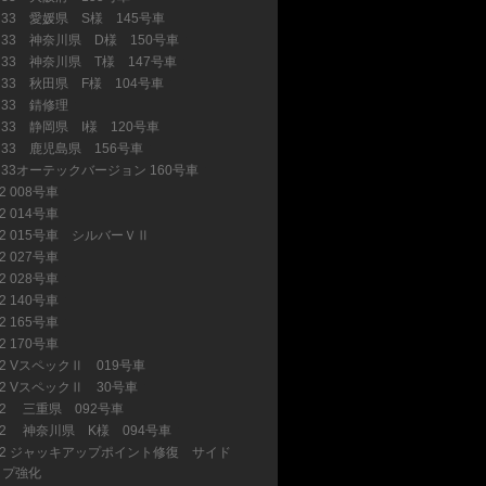
R33 愛媛県 S様 145号車
(4)
R33 神奈川県 D様 150号車
(9)
R33 神奈川県 T様 147号車
(2)
R33 秋田県 F様 104号車
(25)
R33 錆修理
(7)
R33 静岡県 I様 120号車
(10)
R33 鹿児島県 156号車
(9)
R33オーテックバージョン 160号車
(2)
2 008号車
(7)
2 014号車
(1)
32 015号車 シルバーＶⅡ
(1)
32 027号車
(1)
2 028号車
(2)
2 140号車
(8)
2 165号車
(5)
2 170号車
(2)
32 VスペックⅡ 019号車
(1)
32 VスペックⅡ 30号車
(5)
32 三重県 092号車
(18)
32 神奈川県 K様 094号車
(5)
32 ジャッキアップポイント修復 サイド
ップ強化
(4)