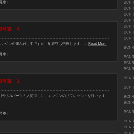
8号車
BCN
|
BCN
BCN
BCN
BCN
8号車 4
BCN
BCN
(16)
車はエンジンの組み付け中ですが、配管類も交換します。…
Read More
BCN
(19)
8号車
|
BCN
BCN
BCN
(28)
BCN
8号車 3
(10)
BCN
(12)
車は足回りのパーツの入荷待ちに、エンジンのリフレッシュを行います。
BCN
BCN
(13)
BCN
8号車
|
(11)
BCN
BCN
BCN