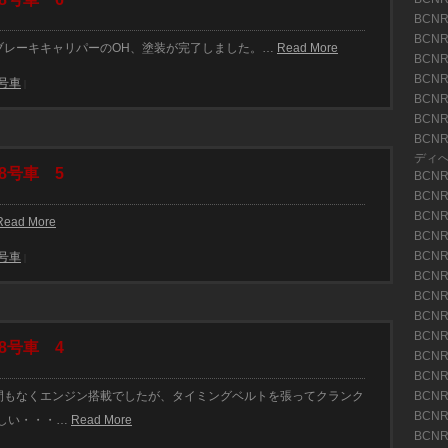
BCNR
BCNR
車はブレーキキャリパーのOH、塗装が完了しました。…
Read More
BCN
BCN
8号車
|
BCN
BCN
BCN
ディ
8号車 5
BCN
BCN
BCN
Read More
BCN
BCN
8号車
|
BCN
BCN
BCN
BCN
8号車 4
BCN
BCN
車は間もなくエンジン搭載でしたが、タイミングベルトを張ってクランク
BCN
BCN
しい・・・…
Read More
BCN