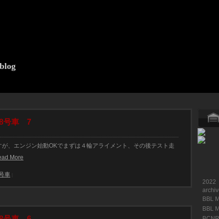
blog
8号車 7
車ですが、エンジン始動OKでまずは４輪アライメント、その後テスト走
ead More
8号車
|
2022
archi
BBL 
BBL 
8号車 6
BCNR