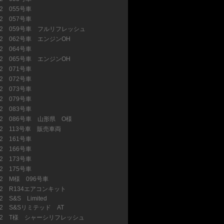
32 055号車
(27)
32 057号車
(6)
32 059号車 フルリフレッシュ
(47)
32 062号車 エンジンOH
(23)
32 064号車
(7)
32 065号車 エンジンOH
(13)
32 071号車
(4)
32 072号車
(14)
32 073号車
(6)
32 079号車
(7)
32 083号車
(8)
32 086号車 山形県 O様
(13)
32 113号車 販売車両
(2)
32 161号車
(26)
32 166号車
(6)
32 173号車
(5)
32 175号車
(9)
32 M様 096号車
(10)
32 R134エアコンキット
(14)
2 S&S Limited
(1)
32 S&Sリミテッド AT
(13)
32 T様 シャーシリフレッシュ
(1)