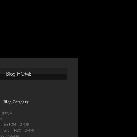
Blog Category
 SEMA
(2)
ve
(368)
Mine's R34 3号車
(1)
Mine’ｓ R33 2号車
(8)
33 018号車
(6)