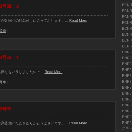
BCN
8号車 2
BCN
BCN
車ですが足回りの組み付けに入っております。…
Read More
BCN
BCN
8号車
|
BCN
BCN
BCN
BNR3
8号車 1
BNR3
BNR
BNR
は足回りをバラしましたので…
Read More
BNR3
BNR3
8号車
|
BNR3
BNR3
BNR
BNR
8号車
BNR
BNR
BNR
車 作業依頼いただきありがとうございます。…
Read More
ステ