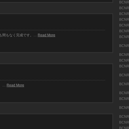
BCN
BCN
BCN
BCN
BCN
BCN
も間もなく完成です。…
Read More
BCN
(16)
BCN
(19)
BCN
BCN
BCN
(28)
BCN
(10)
BCN
。…
Read More
(12)
BCN
BCN
(13)
BCN
(11)
BCN
BCN
BCN