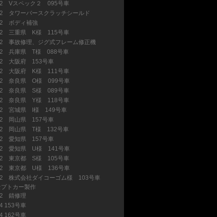
32 Vスペック２ 095号車
(1)
32 タワーバースクラッチシールド
(1)
32 ボディ補強
(3)
32 三重県 K様 115号車
(13)
32 事故修理、ジグ式フレーム修正機
(1)
32 兵庫県 T様 088号車
(9)
32 大阪府 153号車
(2)
32 大阪府 K様 111号車
(2)
32 奈良県 O様 099号車
(3)
32 奈良県 S様 089号車
(8)
32 奈良県 Y様 118号車
(3)
32 宮城県 I様 149号車
(6)
32 岡山県 157号車
(1)
32 岡山県 T様 132号車
(2)
32 愛知県 157号車
(2)
32 愛知県 U様 141号車
(9)
32 東京都 S様 105号車
(11)
32 東京都 U様 136号車
(7)
32 株式会社ダイコーゴム様 103号車
セプトカー製作
(20)
32 錆修理
(2)
4 153号車
(6)
4 162号車
(9)