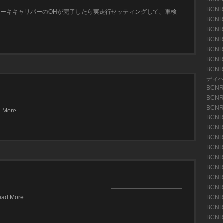
BCNR
レーキキャリパーのOHが完了したら実走行セッティングして、車検
BCNR
BCN
BCN
BCN
BCN
BCN
ディ
BCN
BCN
BCN
 More
BCN
BCN
BCN
BCN
BCN
BCN
BCN
BCN
ead More
BCN
BCN
BCN