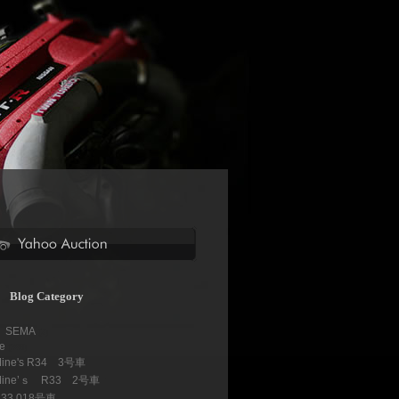
Blog Category
 SEMA
(2)
ve
(368)
Mine's R34 3号車
(1)
Mine’ｓ R33 2号車
(8)
33 018号車
(6)