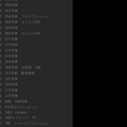
32 055号車
(27)
32 057号車
(6)
32 059号車 フルリフレッシュ
(47)
32 062号車 エンジンOH
(23)
32 064号車
(7)
32 065号車 エンジンOH
(13)
32 071号車
(4)
32 072号車
(14)
32 073号車
(6)
32 079号車
(7)
32 083号車
(8)
32 086号車 山形県 O様
(13)
32 113号車 販売車両
(2)
32 161号車
(26)
32 166号車
(6)
32 173号車
(5)
32 175号車
(9)
32 M様 096号車
(10)
32 R134エアコンキット
(14)
2 S&S Limited
(1)
32 S&Sリミテッド AT
(13)
32 T様 シャーシリフレッシュ
(1)