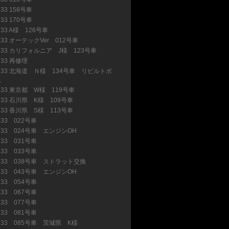
33 158号車
(6)
33 170号車
(3)
R33 A様 126号車
(3)
R33 オーテックVer 012号車
(21)
R33 カリフォルニア J様 123号車
(14)
R33 再修理
(9)
R33 北海道 Ｎ様 134号車 リビルトボ
へ
(15)
R33 東京都 W様 119号車
(13)
R33 石川県 K様 109号車
(7)
R33 香川県 S様 113号車
(4)
R33 022号車
(3)
R33 024号車 エンジンOH
(2)
R33 031号車
(8)
R33 033号車
(5)
R33 038号車 ストラット交換
(12)
R33 043号車 エンジンOH
(16)
R33 054号車
(22)
R33 067号車
(15)
R33 077号車
(11)
R33 081号車
(1)
R33 085号車 茨城県 K様
(12)