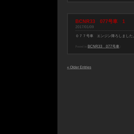
BCNR33 077号車 1
2017/01/09
０７７号車 エンジン降ろしました
BCNR33 077号車
Posted in
|
« Older Entries