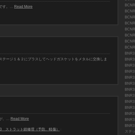
BCN
です。…
Read More
BCN
BCN
BCN
BCN
BCN
BCN
BCN
BNR3
ステージ１＆２にプラスしてヘッドガスケットをメタルに交換しま
BNR3
BNR
BNR
BNR3
BNR3
BNR3
BNR3
BNR
BNR
BNR
が、…
Read More
BNR
BNR
R33 ストラット錆修理（予防、軽傷）
|
ステ