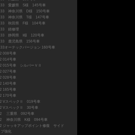
R33 愛媛県 S様 145号車
(4)
R33 神奈川県 D様 150号車
(9)
R33 神奈川県 T様 147号車
(2)
R33 秋田県 F様 104号車
(25)
R33 錆修理
(7)
R33 静岡県 I様 120号車
(10)
R33 鹿児島県 156号車
(9)
R33オーテックバージョン 160号車
(2)
2 008号車
(7)
2 014号車
(1)
32 015号車 シルバーＶⅡ
(1)
32 027号車
(1)
2 028号車
(2)
2 140号車
(8)
2 165号車
(5)
2 170号車
(2)
32 VスペックⅡ 019号車
(1)
32 VスペックⅡ 30号車
(5)
32 三重県 092号車
(18)
32 神奈川県 K様 094号車
(5)
32 ジャッキアップポイント修復 サイド
ップ強化
(4)