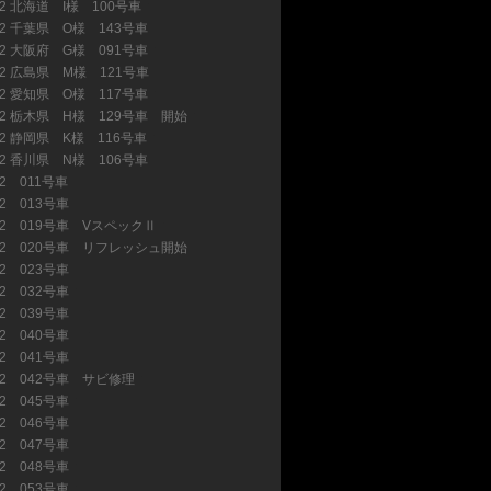
32 北海道 I様 100号車
(22)
32 千葉県 O様 143号車
(17)
32 大阪府 G様 091号車
(2)
32 広島県 M様 121号車
(1)
32 愛知県 O様 117号車
(7)
32 栃木県 H様 129号車 開始
(24)
32 静岡県 K様 116号車
(7)
32 香川県 N様 106号車
(4)
32 011号車
(6)
32 013号車
(4)
32 019号車 VスペックⅡ
(2)
32 020号車 リフレッシュ開始
(11)
32 023号車
(1)
32 032号車
(2)
32 039号車
(5)
32 040号車
(5)
32 041号車
(1)
32 042号車 サビ修理
(8)
32 045号車
(2)
32 046号車
(13)
32 047号車
(12)
32 048号車
(3)
32 053号車
(2)