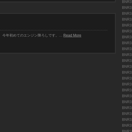
BNR
BNR
BNR
BNR
BNR
BNR
。今年初めてのエンジン降ろしです。…
Read More
BNR
BNR
BNR
BNR
BNR
BNR
BNR
BNR
BNR
BNR
BNR
BNR
BNR
BNR
BNR
BNR
BNR