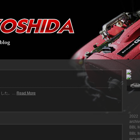
blog
ました。…
Read More
2022
archi
BBL 
BBL 
BCNR