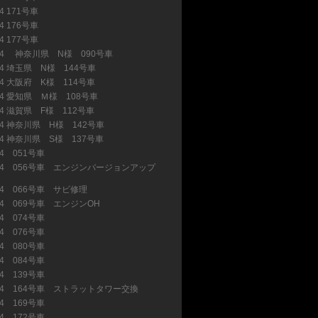
4 171号車
(5)
4 176号車
(17)
4 177号車
(6)
34 神奈川県 N様 090号車
(20)
34 埼玉県 N様 144号車
(14)
34 大阪府 K様 114号車
(7)
34 愛知県 Ｍ様 108号車
(18)
34 滋賀県 F様 112号車
(6)
34 神奈川県 H様 142号車
(5)
34 神奈川県 S様 137号車
(20)
34 051号車
(20)
34 056号車 エンジンバージョンアップ
34 066号車 サビ修理
(23)
34 069号車 エンジンOH
(15)
34 074号車
(13)
34 076号車
(15)
34 080号車
(11)
34 084号車
(7)
34 139号車
(8)
34 164号車 ストラットタワー交換
(1)
34 169号車
(7)
34 172号車
(2)