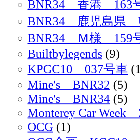
BNR34 香港 163
BNR34 鹿児島県 
BNR34 Ｍ様 159
Builtbylegends
(9)
KPGC10 037号車
(1
Mine's BNR32
(5)
Mine's BNR34
(5)
Monterey Car Week 
OCG
(1)