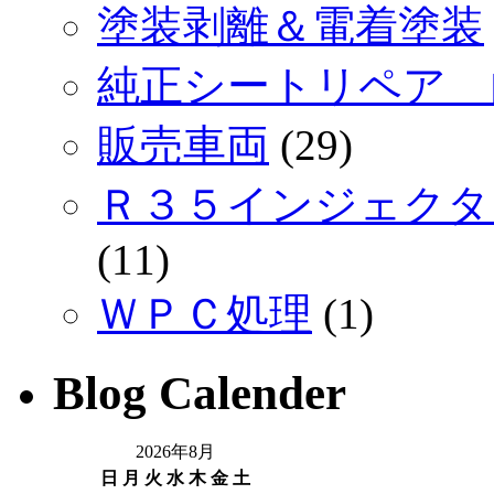
塗装剥離＆電着塗装
純正シートリペア 
販売車両
(29)
Ｒ３５インジェクタ
(11)
ＷＰＣ処理
(1)
Blog Calender
2026年8月
日
月
火
水
木
金
土